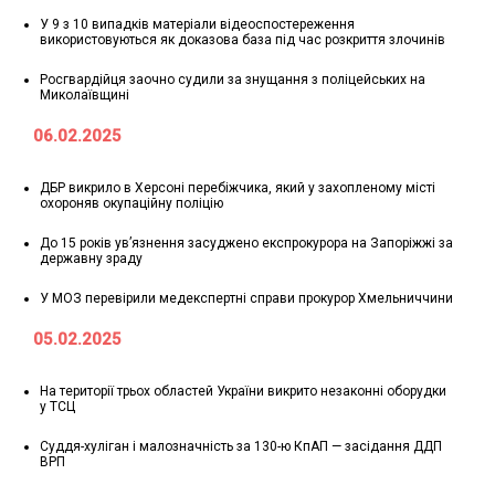
У 9 з 10 випадків матеріали відеоспостереження
використовуються як доказова база під час розкриття злочинів
Росгвардійця заочно судили за знущання з поліцейських на
Миколаївщині
06.02.2025
ДБР викрило в Херсоні перебіжчика, який у захопленому місті
охороняв окупаційну поліцію
До 15 років ув’язнення засуджено експрокурора на Запоріжжі за
державну зраду
У МОЗ перевірили медекспертні справи прокурор Хмельниччини
05.02.2025
На території трьох областей України викрито незаконні оборудки
у ТСЦ
Суддя-хуліган і малозначність за 130-ю КпАП — засідання ДДП
ВРП