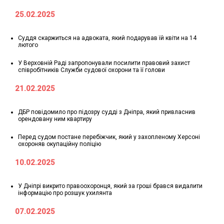
25.02.2025
Суддя скаржиться на адвоката, який подарував їй квіти на 14
лютого
У Верховній Раді запропонували посилити правовий захист
співробітників Служби судової охорони та її голови
21.02.2025
ДБР повідомило про підозру судді з Дніпра, який привласнив
орендовану ним квартиру
Перед судом постане перебіжчик, який у захопленому Херсоні
охороняв окупаційну поліцію
10.02.2025
У Дніпрі викрито правоохоронця, який за гроші брався видалити
інформацію про розшук ухилянта
07.02.2025