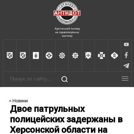
Критичний погляд
на правоохоронну
систему
< Новини
Двое патрульных
полицейских задержаны в
Херсонской области на