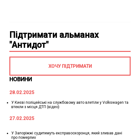
Підтримати альманах
"Антидот"
ХОЧУ ПІДТРИМАТИ
НОВИНИ
28.02.2025
У Києві поліцейські на службовому авто влетіли у Volkswagen та
втекли з місця ДТП (відео)
27.02.2025
У Запоріжжі судитимуть експравоохоронця, який зливав дані
про померлих