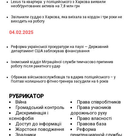
Lexus та квартира: у поліцейського з Харкова виявили
необґрунтованих активів на 7,8 млн грн
Звільнили суддю з Харкова, яка виїхала за кордон і три роки не
виходить на роботу
04.02.2025
Реформа української прокуратури на паузі — Державний
департамент США заблокував фінансування
Ізюмський відділ Міграційної служби тимчасово припинив
роботу після ракетного удар
Ображав військовослужбовців та вдарив поліцейського – у
Полтаві колишнього фітнес-тренера засудили на 6 років
РУБРИКАТОР
Війна
Права співробітників
Громадський контроль
Права учасників
Дискримінація і
дорожнього руху
ксенофобія
Право власності
Доступ до інформації
Правова база
Жорстоке поводження
Реформа
Зрадники
пенитенциарной службы