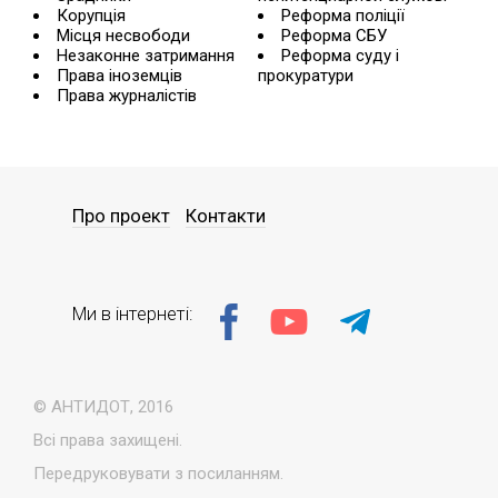
Корупція
Реформа поліції
Місця несвободи
Реформа СБУ
Незаконне затримання
Реформа суду і
Права іноземців
прокуратури
Права журналістів
Про проект
Контакти
Ми в інтернеті:
© АНТИДОТ, 2016
Всі права захищені.
Передруковувати з посиланням.