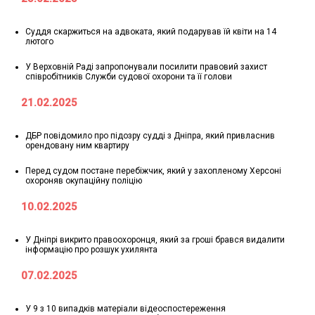
Суддя скаржиться на адвоката, який подарував їй квіти на 14
лютого
У Верховній Раді запропонували посилити правовий захист
співробітників Служби судової охорони та її голови
21.02.2025
ДБР повідомило про підозру судді з Дніпра, який привласнив
орендовану ним квартиру
Перед судом постане перебіжчик, який у захопленому Херсоні
охороняв окупаційну поліцію
10.02.2025
У Дніпрі викрито правоохоронця, який за гроші брався видалити
інформацію про розшук ухилянта
07.02.2025
У 9 з 10 випадків матеріали відеоспостереження