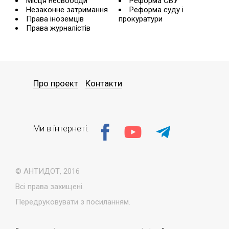
Місця несвободи
Реформа СБУ
Незаконне затримання
Реформа суду і
Права іноземців
прокуратури
Права журналістів
Про проект
Контакти
Ми в інтернеті:
© АНТИДОТ, 2016
Всі права захищені.
Передруковувати з посиланням.