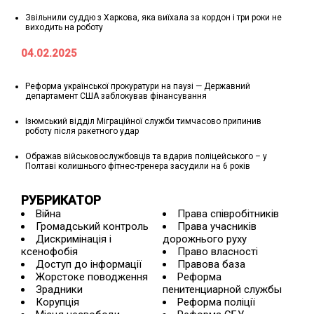
Звільнили суддю з Харкова, яка виїхала за кордон і три роки не
виходить на роботу
04.02.2025
Реформа української прокуратури на паузі — Державний
департамент США заблокував фінансування
Ізюмський відділ Міграційної служби тимчасово припинив
роботу після ракетного удар
Ображав військовослужбовців та вдарив поліцейського – у
Полтаві колишнього фітнес-тренера засудили на 6 років
РУБРИКАТОР
Війна
Права співробітників
Громадський контроль
Права учасників
Дискримінація і
дорожнього руху
ксенофобія
Право власності
Доступ до інформації
Правова база
Жорстоке поводження
Реформа
Зрадники
пенитенциарной службы
Корупція
Реформа поліції