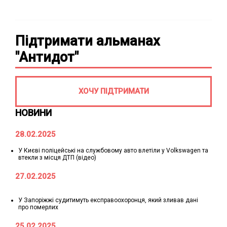
Підтримати альманах
"Антидот"
ХОЧУ ПІДТРИМАТИ
НОВИНИ
28.02.2025
У Києві поліцейські на службовому авто влетіли у Volkswagen та
втекли з місця ДТП (відео)
27.02.2025
У Запоріжжі судитимуть експравоохоронця, який зливав дані
про померлих
25.02.2025