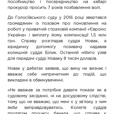
пособництво і посередництво на хабарі
прокурор просить 7 років позбавлення волі.
До Голосіївського суду у 2016 році звертався
громадянин із позовом про поновлення на
роботі у приватній страховій компанії «Євроінс
Україна» і виплату йому компенсації 1,5 млн
грн. Справу розглядав суддя Новак, а
юридичну допомогу позивачу надавав
колишній суддя Білик. Останній нібито узяв
для передачі судді Новаку 8 тисяч доларів.
Новак у дебатах заявив, що вину не визнає і
вважає себе непричетним до подій, що
викладені в обвинуваченні.
«Не вважав за потрібне давати покази як в
судовому засіданні, ні на досудовому слідстві,
тому що не вважаю, що мені є у зв’язку з чим
якби виправдовуватись. Колегія суддів
протягом процесу бачила, що справа є