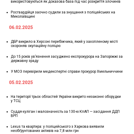
використовуються як доказова база під час розкриття злочинів
Росгвардійця заочно судили за знущання з поліцейських на
Миколаївщині
06.02.2025
ДБР викрило в Херсоні перебіжчика, який у захопленому місті
охороняв окупаційну поліцію
До 15 років ув’язнення засуджено експрокурора на Запоріжжі за
державну зраду
У МОЗ перевірили медекспертні справи прокурор Хмельниччини
05.02.2025
На території трьох областей України викрито незаконні оборудки
у ТСЦ
Суддя-хуліган і малозначність за 130-ю КпАП — засідання ДДП
ВРП
Lexus та квартира: у поліцейського з Харкова виявили
необґрунтованих активів на 7,8 млн грн