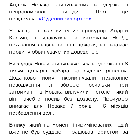
Андрія Новака, звинувачених в одержанні
неправомірної вигоди. Про це
повідомляє
«Судовий репортер»
.
У засіданні вже виступив прокурор Андрій
Касьян, посилаючись на матеріали НСРД,
показання свідків та інші докази, він вважає
провину обвинувачених доведеною.
Екссуддя Новак звинувачується в одержанні 8
тисяч доларів хабара за судове рішення.
Додатково йому інкримінували незаконне
поводження зі зброєю, оскільки при
затриманні в Новака вилучили пістолет, який
він начебто носив без дозволу. Прокурор
вимагає для Новака 7 років і 6 місяців
позбавлення волі.
Білику, який на момент інкримінованих подій
вже не був суддею і працював юристом, за