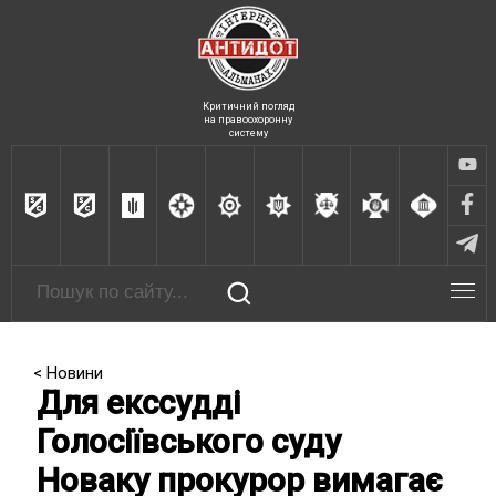
Критичний погляд
на правоохоронну
систему
< Новини
Для екссудді
Голосіївського суду
Новаку прокурор вимагає