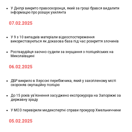
У Дніпрі викрито правоохоронця, який за гроші брався видалити
інформацію про розшук ухилянта
07.02.2025
У 9 з 10 випадків матеріали відеоспостереження
використовуються як доказова база під час розкриття злочинів
Росгвардійця заочно судили за знущання з поліцейських на
Миколаївщині
06.02.2025
ДБР викрило в Херсоні перебіжчика, який у захопленому місті
охороняв окупаційну поліцію
До 15 років ув’язнення засуджено експрокурора на Запоріжжі за
державну зраду
У МОЗ перевірили медекспертні справи прокурор Хмельниччини
05.02.2025