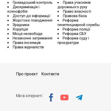
Громадський контроль
Права учасників
Дискримінація і
дорожнього руху
ксенофобія
Право власності
Доступ до інформації
Правова база
Жорстоке поводження
Реформа
Зрадники
пенитенциарной службы
Корупція
Реформа поліції
Місця несвободи
Реформа СБУ
Незаконне затримання
Реформа суду і
Права іноземців
прокуратури
Права журналістів
Про проект
Контакти
Ми в інтернеті: