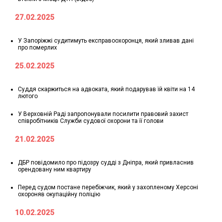
27.02.2025
У Запоріжжі судитимуть експравоохоронця, який зливав дані
про померлих
25.02.2025
Суддя скаржиться на адвоката, який подарував їй квіти на 14
лютого
У Верховній Раді запропонували посилити правовий захист
співробітників Служби судової охорони та її голови
21.02.2025
ДБР повідомило про підозру судді з Дніпра, який привласнив
орендовану ним квартиру
Перед судом постане перебіжчик, який у захопленому Херсоні
охороняв окупаційну поліцію
10.02.2025