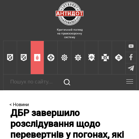
Критичний погляд
на правоохоронну
систему
< Новини
ДБР завершило
розслідування щодо
перевертнів у погонах, які