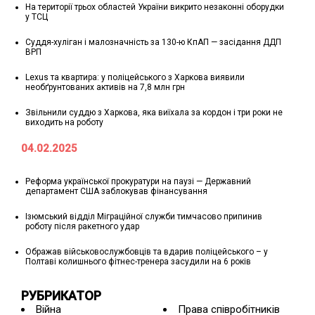
На території трьох областей України викрито незаконні оборудки
у ТСЦ
Суддя-хуліган і малозначність за 130-ю КпАП — засідання ДДП
ВРП
Lexus та квартира: у поліцейського з Харкова виявили
необґрунтованих активів на 7,8 млн грн
Звільнили суддю з Харкова, яка виїхала за кордон і три роки не
виходить на роботу
04.02.2025
Реформа української прокуратури на паузі — Державний
департамент США заблокував фінансування
Ізюмський відділ Міграційної служби тимчасово припинив
роботу після ракетного удар
Ображав військовослужбовців та вдарив поліцейського – у
Полтаві колишнього фітнес-тренера засудили на 6 років
РУБРИКАТОР
Війна
Права співробітників