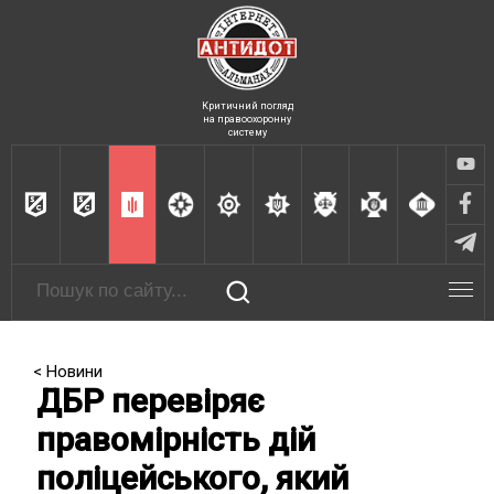
Критичний погляд
на правоохоронну
систему
< Новини
ДБР перевіряє
правомірність дій
поліцейського, який