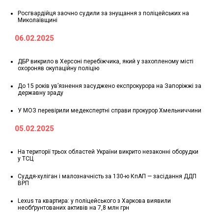
Росгвардійця заочно судили за знущання з поліцейських на
Миколаївщині
06.02.2025
ДБР викрило в Херсоні перебіжчика, який у захопленому місті
охороняв окупаційну поліцію
До 15 років ув’язнення засуджено експрокурора на Запоріжжі за
державну зраду
У МОЗ перевірили медекспертні справи прокурор Хмельниччини
05.02.2025
На території трьох областей України викрито незаконні оборудки
у ТСЦ
Суддя-хуліган і малозначність за 130-ю КпАП — засідання ДДП
ВРП
Lexus та квартира: у поліцейського з Харкова виявили
необґрунтованих активів на 7,8 млн грн