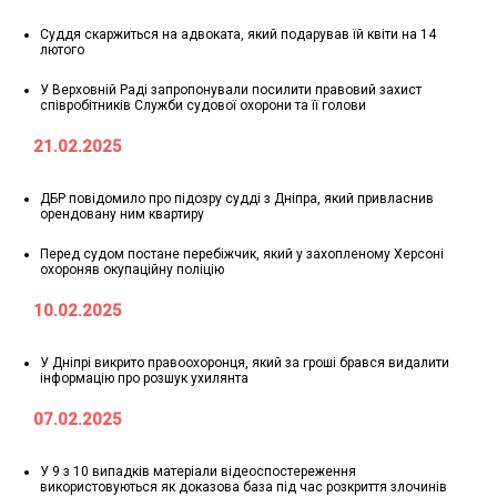
Суддя скаржиться на адвоката, який подарував їй квіти на 14
лютого
У Верховній Раді запропонували посилити правовий захист
співробітників Служби судової охорони та її голови
21.02.2025
ДБР повідомило про підозру судді з Дніпра, який привласнив
орендовану ним квартиру
Перед судом постане перебіжчик, який у захопленому Херсоні
охороняв окупаційну поліцію
10.02.2025
У Дніпрі викрито правоохоронця, який за гроші брався видалити
інформацію про розшук ухилянта
07.02.2025
У 9 з 10 випадків матеріали відеоспостереження
використовуються як доказова база під час розкриття злочинів