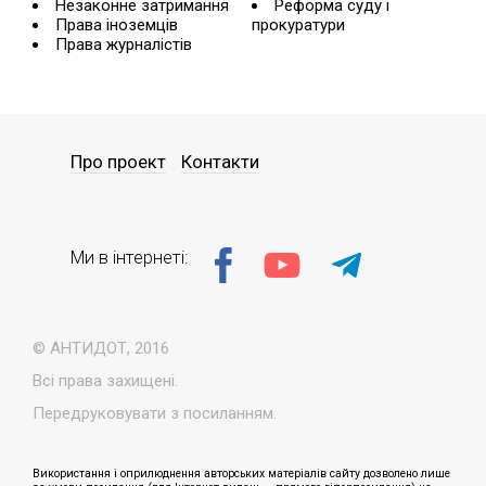
Незаконне затримання
Реформа суду і
Права іноземців
прокуратури
Права журналістів
Про проект
Контакти
Ми в інтернеті:
© АНТИДОТ, 2016
Всі права захищені.
Передруковувати з посиланням.
Використання і оприлюднення авторських матеріалів сайту дозволено лише