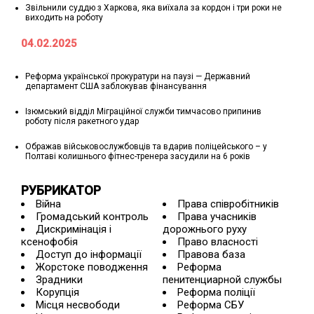
Звільнили суддю з Харкова, яка виїхала за кордон і три роки не
виходить на роботу
04.02.2025
Реформа української прокуратури на паузі — Державний
департамент США заблокував фінансування
Ізюмський відділ Міграційної служби тимчасово припинив
роботу після ракетного удар
Ображав військовослужбовців та вдарив поліцейського – у
Полтаві колишнього фітнес-тренера засудили на 6 років
РУБРИКАТОР
Війна
Права співробітників
Громадський контроль
Права учасників
Дискримінація і
дорожнього руху
ксенофобія
Право власності
Доступ до інформації
Правова база
Жорстоке поводження
Реформа
Зрадники
пенитенциарной службы
Корупція
Реформа поліції
Місця несвободи
Реформа СБУ