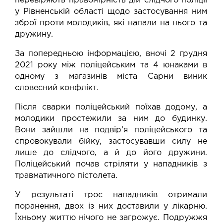
перевіряють правомірність дій слідчого поліції
у Рівненській області щодо застосування ним
зброї проти молодиків, які напали на нього та
дружину.
За попередньою інформацією, вночі 2 грудня
2021 року між поліцейським та 4 юнаками в
одному з магазинів міста Сарни виник
словесний конфлікт.
Після сварки поліцейський поїхав додому, а
молодики простежили за ним до будинку.
Вони зайшли на подвір’я поліцейського та
спровокували бійку, застосувавши силу не
лише до слідчого, а й до його дружини.
Поліцейський почав стріляти у нападників з
травматичного пістолета.
У результаті троє нападників отримали
поранення, двох із них доставили у лікарню.
Їхньому життю нічого не загрожує. Подружжя