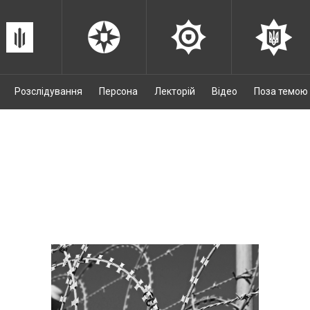
Розслідування
Персона
Лекторій
Відео
Поза темою