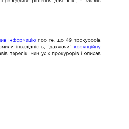
справедливе рішення для всіх”, – заявив
ив інформацію
про те, що 49 прокурорів
мили інвалідність, “дахуючи”
к
орупційну
ів перелік імен усіх прокурорів і описав