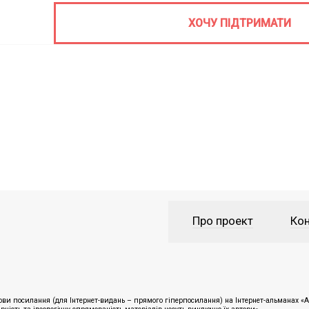
ХОЧУ ПІДТРИМАТИ
Про проект
Кон
ви посилання (для Інтернет-видань – прямого гіперпосилання) на Інтернет-альманах «Ан