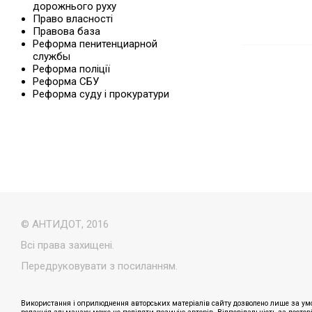
дорожнього руху
Право власності
Правова база
Реформа пенитенциарной
службы
Реформа поліції
Реформа СБУ
Реформа суду і прокуратури
© АНТИДОТ, 2016
Всі права захищені.
Передруковувати з посиланням.
Використання і оприлюднення авторських матеріалів сайту дозволено лише за умо