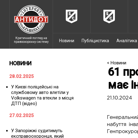
Критичний погляд на
Новини
Публіцистика
Аналітика
правоохоронну систему
НОВИНИ
< Новини
61 пр
28.02.2025
має і
У Києві поліцейські на
службовому авто влетіли у
Volkswagen та втекли з місця
21.10.2024
ДТП (відео)
27.02.2025
Генеральни
набуття інв
У Запоріжжі судитимуть
Генпрокуро
експравоохоронця, який