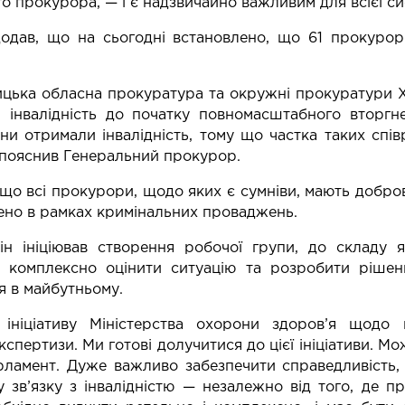
о прокурора, — і є надзвичайно важливим для всієї сис
додав, що на сьогодні встановлено, що 61 прокуро
цька обласна прокуратура та окружні прокуратури Хм
 інвалідність до початку повномасштабного вторгн
ни отримали інвалідність, тому що частка таких спів
 пояснив Генеральний прокурор.
 що всі прокурори, щодо яких є сумніви, мають добр
ено в рамках кримінальних проваджень.
ін ініціював створення робочої групи, до складу я
 комплексно оцінити ситуацію та розробити рішен
 в майбутньому.
 ініціативу Міністерства охорони здоров’я щодо
кспертизи. Ми готові долучитися до цієї ініціативи. М
ламент. Дуже важливо забезпечити справедливість, 
 зв’язку з інвалідністю — незалежно від того, де п