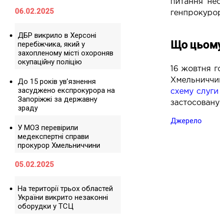
питання нео
06.02.2025
генпрокуро
ДБР викрило в Херсоні
Що цьому
перебіжчика, який у
захопленому місті охороняв
окупаційну поліцію
16 жовтня 
Хмельниччи
До 15 років ув’язнення
засуджено експрокурора на
схему слуги
Запоріжжі за державну
застосовану
зраду
Джерело
У МОЗ перевірили
медекспертні справи
прокурор Хмельниччини
05.02.2025
На території трьох областей
України викрито незаконні
оборудки у ТСЦ