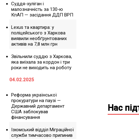
Суддя-хуліган і
малозначність за 130-ю
КпАП — засідання ДДП ВРП
Lexus та квартира: у
поліцейського з Харкова
виявили необґрунтованих
активів на 7,8 млн грн
Звільнили суддю з Харкова,
яка виїхала за кордон і три
роки не виходить на роботу
04.02.2025
Реформа української
прокуратури на паузі —
Нас пі
Державний департамент
США заблокував
фінансування
Ізюмський відділ Міграційної
служби тимчасово припинив