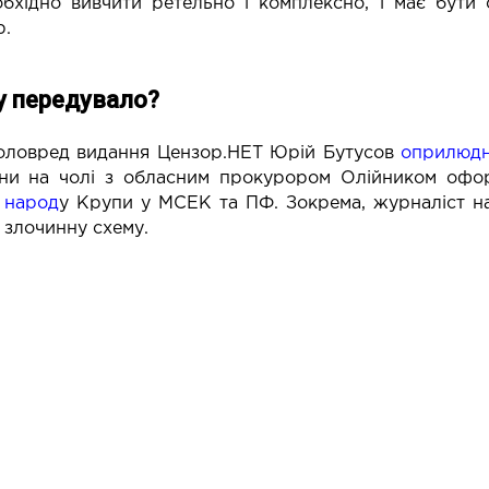
бхідно вивчити ретельно і комплексно, і має бути 
р.
 передувало?
головред видання Цензор.НЕТ Юрій Бутусов
оприлюдн
ни на чолі з обласним прокурором Олійником офор
 народ
у Крупи
у МСЕК та ПФ. Зокрема, журналіст нав
 злочинну схему.