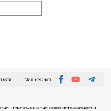
такти
Ми в інтернеті:
тидот». «Інтернет-альманах «Антидот» є вільною платформою для дискусій і