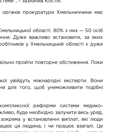
теми”, – зазначив Костін.
р органів прокуратури Хмельниччини має
ельницької області. 80% з них — 50 осіб
ення. Дуже важливо встановити, за яких
робітників у Хмельницькій області є дуже
овільно пройти повторне обстеження. Поки
кої увійдуть міжнародні експерти. Вони
ня для того, щоб унеможливити подібні
 комплексної реформи системи медико-
ожливо, буде необхідно залучити весь уряд,
зокрема у встановленні виплат, які люди
рацює ця людина, і чи працює взагалі. Це