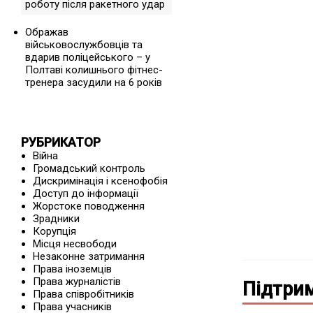
роботу після ракетного удар
Ображав
військовослужбовців та
вдарив поліцейського – у
Полтаві колишнього фітнес-
тренера засудили на 6 років
РУБРИКАТОР
Війна
Громадський контроль
Дискримінація і ксенофобія
Доступ до інформації
Жорстоке поводження
Зрадники
Корупція
Місця несвободи
Незаконне затримання
Права іноземців
Права журналістів
Підтрим
Права співробітників
Права учасників