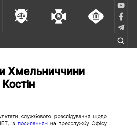
ри Хмельниччини
 Костін
ультати службового розслідування щодо
НЕТ
, із
посиланням
на пресслужбу Офісу