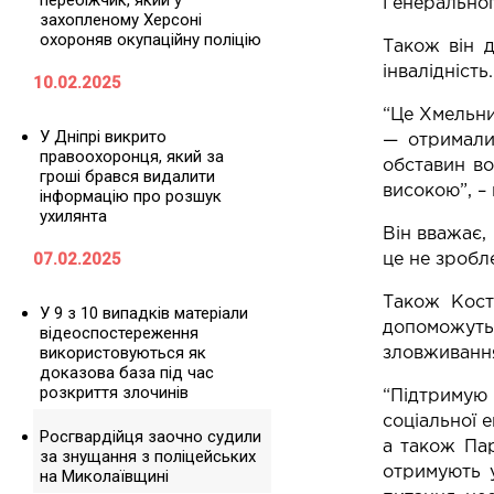
перебіжчик, який у
Генеральног
захопленому Херсоні
охороняв окупаційну поліцію
Також він 
інвалідність.
10.02.2025
“Це Хмельни
У Дніпрі викрито
— отримали
правоохоронця, який за
обставин во
гроші брався видалити
високою”, –
інформацію про розшук
ухилянта
Він вважає,
07.02.2025
це не зробл
Також Кост
У 9 з 10 випадків матеріали
допоможуть
відеоспостереження
використовуються як
зловживання
доказова база під час
розкриття злочинів
“Підтримую
соціальної е
Росгвардійця заочно судили
а також Пар
за знущання з поліцейських
отримують у
на Миколаївщині