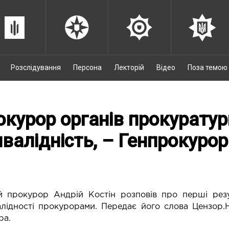
Розслідування
Персона
Лекторій
Відео
Поза темою
окурор органів прокурату
нвалідність, – Генпрокурор
й прокурор Андрій Костін розповів про перші рез
алідності прокурорами. Передає його слова
Цензор.
ра.