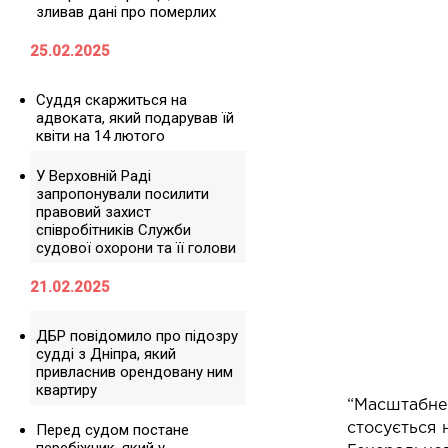
зливав дані про померлих
25.02.2025
Суддя скаржиться на
адвоката, який подарував їй
квіти на 14 лютого
У Верховній Раді
запропонували посилити
правовий захист
співробітників Служби
судової охорони та її голови
21.02.2025
ДБР повідомило про підозру
судді з Дніпра, який
привласнив орендовану ним
квартиру
“Масштабне 
Перед судом постане
стосується 