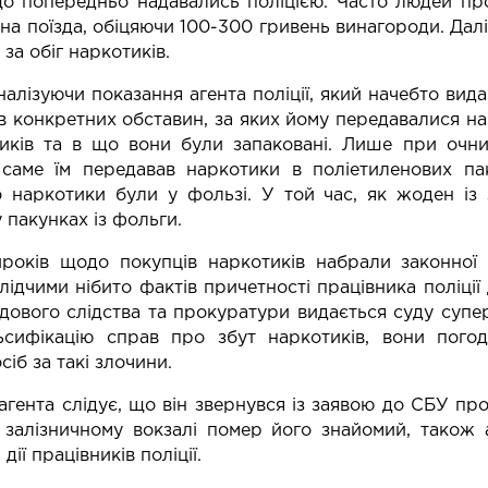
що попередньо надавались поліцією. Часто людей пр
она поїзда, обіцяючи 100-300 гривень винагороди. Далі
за обіг наркотиків.
налізуючи показання агента поліції, який начебто вид
в конкретних обставин, за яких йому передавалися на
иків та в що вони були запаковані. Лише при очни
 саме їм передавав наркотики в поліетиленових пак
о наркотики були у фользі. У той час, як жоден із
 пакунках із фольги.
ироків щодо покупців наркотиків набрали законної
лідчими нібито фактів причетності працівника поліці
дового слідства та прокуратури видається суду супе
льсифікацію справ про збут наркотиків, вони пого
іб за такі злочини.
 агента слідує, що він звернувся із заявою до СБУ п
 залізничному вокзалі помер його знайомий, також 
дії працівників поліції.