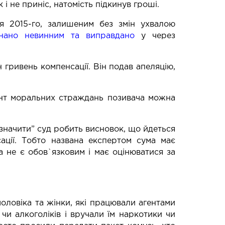
 і не приніс, натомість підкинув гроші.
я 2015-го, залишеним без змін ухвалою
знано невинним та виправдано
у через
 гривень компенсації. Він подав апеляцію,
ент моральних страждань позивача можна
начити” суд робить висновок, що йдеться
ації. Тобто названа експертом сума має
 не є обов`язковим і має оцінюватися за
чоловіка та жінки, які працювали агентами
 чи алкоголіків і вручали їм наркотики чи