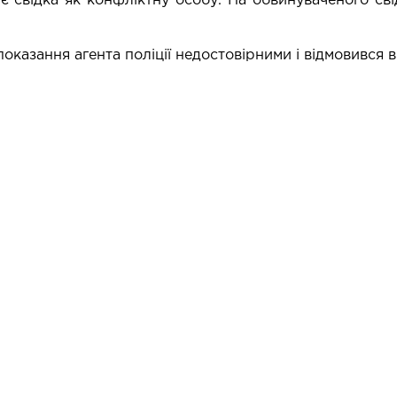
є свідка як конфліктну особу. На обвинуваченого сві
показання агента поліції недостовірними і відмовився 