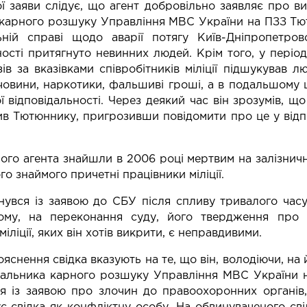
ої заяви слідує, що агент добровільно заявляє про в
 карного розшуку Управління МВС України на ПЗЗ Тю
ьній справі щодо аварії потягу Київ-Дніпропетров
ності притягнуто невинних людей. Крім того, у пері
зів за вказівками співробітників міліції підшукував
човини, наркотики, фальшиві гроші, а в подальшому 
ї відповідальності. Через деякий час він зрозумів, що
в Тютюннику, пригрозивши повідомити про це у відпов
ого агента знайшли в 2006 році мертвим на залізничн
го знаймого причетні працівники міліції.
нувся із заявою до СБУ після спливу тривалого часу
тому, на переконання суду, його твердження про
міліції, яких він хотів викрити, є неправдивими.
пояснення свідка вказують на те, що він, володіючи, н
альника карного розшуку Управління МВС України н
ся із заявою про злочин до правоохоронних органів