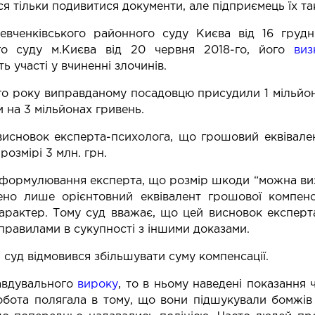
я тільки подивитися документи, але підприємець їх так
вченківського районного суду Києва від 16 грудн
го суду м.Києва від 20 червня 2018-го, його
ви
ь участі у вчиненні злочинів.
ого року виправданому посадовцю присудили 1 мільйон
 на 3 мільйонах гривень.
 висновок експерта-психолога, що грошовий еквівал
розмірі 3 млн. грн.
 формулювання експерта, що розмір шкоди “можна виз
ено лише орієнтовний еквівалент грошової компенс
арактер. Тому суд вважає, що цей висновок експерта
правилами в сукупності з іншими доказами.
і суд відмовився збільшувати суму компенсації.
вдувального
вироку
, то в ньому наведені показання 
 робота полягала в тому, що вони підшукували бомжів