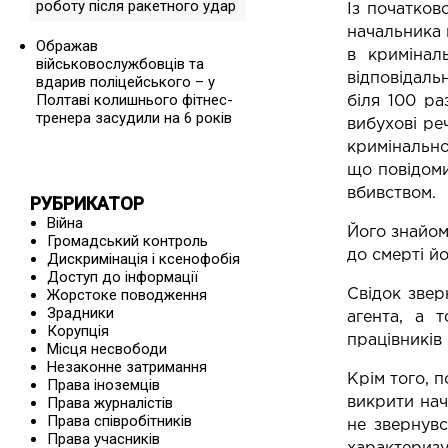
роботу після ракетного удар
Із початков
начальника
Ображав
в кримінал
військовослужбовців та
відповідаль
вдарив поліцейського – у
Полтаві колишнього фітнес-
біля 100 ра
тренера засудили на 6 років
вибухові ре
кримінально
що повідоми
вбивством.
РУБРИКАТОР
Війна
Його знайом
Громадський контроль
до смерті йо
Дискримінація і ксенофобія
Доступ до інформації
Жорстоке поводження
Свідок звер
Зрадники
агента, а 
Корупція
працівників 
Місця несвободи
Незаконне затримання
Крім того, 
Права іноземців
Права журналістів
викрити нач
Права співробітників
не звернув
Права учасників