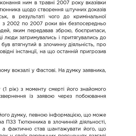
иконання ним в травні 2007 року вказівки
тюнника щодо створення штучних доказів
ськ, в результаті чого до кримінальної
од з 2002 по 2007 роки він безпосередньо
 людей, яким передавав зброю, боєприпаси,
ці люди затримувались і притягувались до
 був втягнутий в злочинну діяльність, про
ідні інстанції, на що останній пригрозив
ому вокзалі у Фастові. На думку заявника,
 (1 рік) з моменту смерті його знайомого
 звернення із заявою через побоювання
а його думку, певною інформацією, що може
а ПЗЗ Тютюнника в злочинній діяльності,
, а фактично став шантажувати його, що