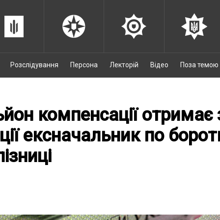
Розслідування
Персона
Лекторій
Відео
Поза темою
ьйон компенсації отримає
ції ексначальник по борот
лізниці