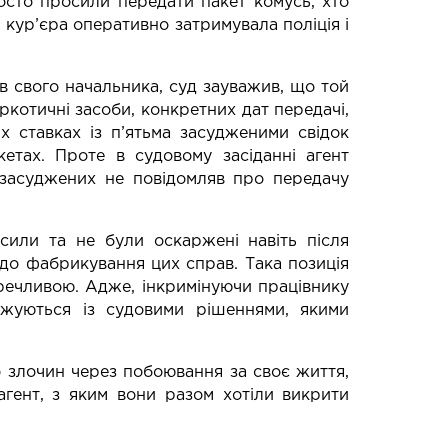
осто просили передати пакет комусь, хто
 кур’єра оперативно затримувала поліція і
ав свого начальника, суд зауважив, що той
ркотичні засоби, конкретних дат передачі,
х ставках із п’ятьма засудженими свідок
етах. Проте в судовому засіданні агент
 засуджених не повідомляв про передачу
 сили та не були оскаржені навіть після
ї до фабрикування цих справ. Така позиція
речливою. Адже, інкримінуючи працівнику
джуються із судовими рішеннями, якими
ро злочин через побоювання за своє життя,
агент, з яким вони разом хотіли викрити