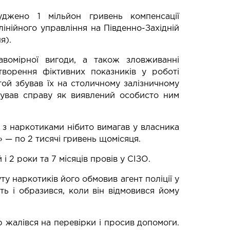
уджено 1 мільйон гривень компенсації
лінійного управління на Південно-Західній
я).
вомірної вигоди, а також зловживанні
творення фіктивних показників у роботі
ой збував їх на столичному залізничному
трував справу як виявлений особисто ним
і з наркотиками нібито вимагав у власника
 — по 2 тисячі гривень щомісяця.
 2 роки та 7 місяців провів у СІЗО.
у наркотиків його обмовив агент поліції у
ть і образився, коли він відмовився йому
жалівся на перевірки і просив допомоги.