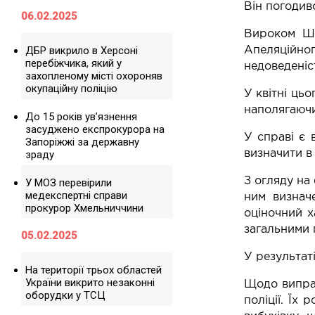
Він погодивс
06.02.2025
Вироком Ше
ДБР викрило в Херсоні
Апеляційно
перебіжчика, який у
недоведеніст
захопленому місті охороняв
окупаційну поліцію
У квітні ць
наполягаючи
До 15 років ув’язнення
засуджено експрокурора на
У справі є
Запоріжжі за державну
визначити в 
зраду
З огляду на
У МОЗ перевірили
медекспертні справи
ним визнач
прокурор Хмельниччини
оціночний х
загальними 
05.02.2025
У результат
На території трьох областей
України викрито незаконні
Щодо випра
оборудки у ТСЦ
поліції. Їх