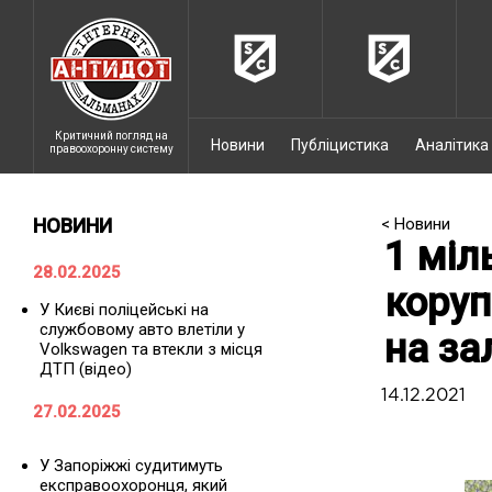
Критичний погляд на
Новини
Публіцистика
Аналітика
правоохоронну систему
НОВИНИ
< Новини
1 міл
28.02.2025
коруп
У Києві поліцейські на
службовому авто влетіли у
на за
Volkswagen та втекли з місця
ДТП (відео)
14.12.2021
27.02.2025
У Запоріжжі судитимуть
експравоохоронця, який