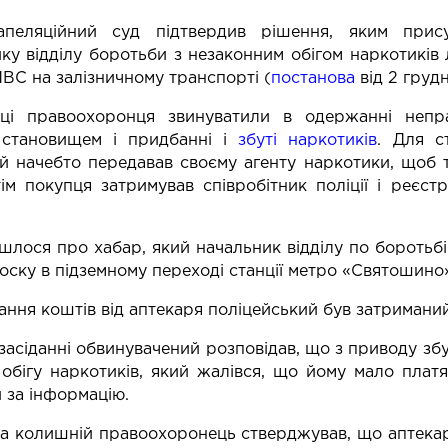
апеляційний суд підтвердив рішення, яким прис
ку відділу боротьби з незаконним обігом наркотиків 
МВС на залізничному транспорті (
постанова
від 2 грудн
і правоохоронця звинуватили в одержанні непра
становищем і придбанні і
збуті наркотиків
. Для с
й начебто передавав своєму агенту наркотики, щоб т
тім покупця затримував співробітник поліції і реєс
йшлося про хабар, який начальник відділу по боротьб
іоску в підземному переході станції метро «Святошино»
ння коштів від аптекаря поліцейський був затриманий і
засіданні обвинувачений розповідав, що з приводу збут
обігу наркотиків, який жалівся, що йому мало платя
 за інформацію.
 колишній правоохоронець стверджував, що аптекар 