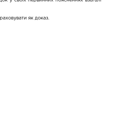
док у своїх первинних поясненнях взагалі
враховувати як доказ.