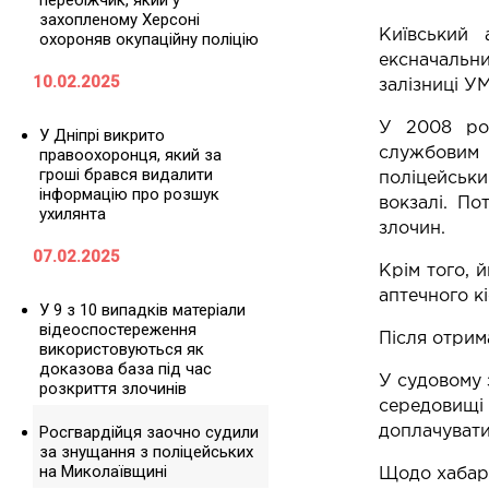
перебіжчик, який у
захопленому Херсоні
Київський 
охороняв окупаційну поліцію
ексначальни
10.02.2025
залізниці У
У 2008 роц
У Дніпрі викрито
службовим 
правоохоронця, який за
гроші брався видалити
поліцейськи
інформацію про розшук
вокзалі. По
ухилянта
злочин.
07.02.2025
Крім того, 
аптечного к
У 9 з 10 випадків матеріали
відеоспостереження
Після отрима
використовуються як
доказова база під час
У судовому 
розкриття злочинів
середовищі 
Росгвардійця заочно судили
доплачувати
за знущання з поліцейських
на Миколаївщині
Щодо хабара