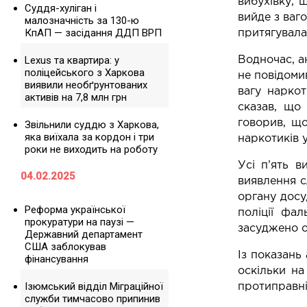
вибухівку, 
Суддя-хуліган і
вийде з ваг
малозначність за 130-ю
КпАП — засідання ДДП ВРП
притягувала 
Lexus та квартира: у
Водночас, а
поліцейського з Харкова
не повідоми
виявили необґрунтованих
вагу наркот
активів на 7,8 млн грн
сказав, що
говорив, щ
Звільнили суддю з Харкова,
яка виїхала за кордон і три
наркотиків у
роки не виходить на роботу
Усі п’ять в
04.02.2025
виявлення с
органу досу
Реформа української
поліції фа
прокуратури на паузі —
засуджено ос
Державний департамент
США заблокував
Із показань
фінансування
оскільки на
Ізюмський відділ Міграційної
протиправні 
служби тимчасово припинив