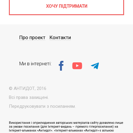
ХОЧУ ПІДТРИМАТИ
Про проект
Контакти
Ми в інтернеті:
© АНТИДОТ, 2016
Всі права захищені.
Передруковувати з посиланням.
Використання і оприлюднення авторських матеріалів сайту дозволено лише
за умови посилання (для Інтернет-видань – прямого гіперпосилання) на
Інтернет-альманах «Антидот». «Інтернет-альманах «Антидот» є вільною