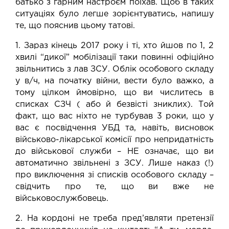
батько з гарним настроєм поїхав. Щоб в таких
ситуаціях було легше зорієнтуватись, напишу
те, що пояснив цьому татові.
1. Зараз кінець 2017 року і ті, хто йшов по 1, 2
хвилі “дикої” мобілізації таки повинні офіційно
звільнитись з лав ЗСУ. Облік особового складу
у в/ч, на початку війни, вести було важко, а
тому цілком ймовірно, що ви числитесь в
списках СЗЧ ( або й безвісті зниклих). Той
факт, що вас ніхто не турбував 3 роки, що у
вас є посвідчення УБД та, навіть, висновок
військово-лікарської комісії про непридатність
до військової служби – НЕ означає, що ви
автоматично звільнені з ЗСУ. Лише наказ (!)
про виключення зі списків особового складу –
свідчить про те, що ви вже не
військовослужбовець.
2. На кордоні не треба пред’являти претензії