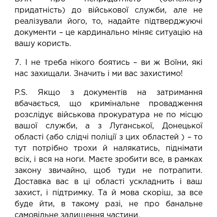
придатність) до військової служби, але не
реалізували його, то, надайте підтверджуючі
документи – це кардинально міняє ситуацію на
вашу користь.
7. І не треба нікого боятись – ви ж Воїни, які
нас захищали. Значить і ми вас захистимо!
P.S. Якщо з документів на затримання
вбачається, що кримінальне провадження
розслідує військова прокуратура не по місцю
вашої служби, а з Луганської, Донецької
області (або слідчі поліції з цих областей ) – то
тут потрібно трохи й налякатись, піднімати
всіх, і вся на ноги. Маєте зробити все, в рамках
закону звичайно, щоб туди не потрапити.
Доставка вас в ці області ускладнить і ваш
захист, і підтримку. Та й мова скоріш, за все
буде йти, в такому разі, не про банальне
самовільне залишення частини.