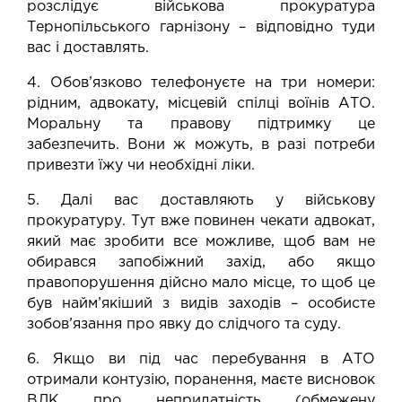
розслідує військова прокуратура
Тернопільського гарнізону – відповідно туди
вас і доставлять.
4. Обов’язково телефонуєте на три номери:
рідним, адвокату, місцевій спілці воїнів АТО.
Моральну та правову підтримку це
забезпечить. Вони ж можуть, в разі потреби
привезти їжу чи необхідні ліки.
5. Далі вас доставляють у військову
прокуратуру. Тут вже повинен чекати адвокат,
який має зробити все можливе, щоб вам не
обирався запобіжний захід, або якщо
правопорушення дійсно мало місце, то щоб це
був найм’якіший з видів заходів – особисте
зобов’язання про явку до слідчого та суду.
6. Якщо ви під час перебування в АТО
отримали контузію, поранення, маєте висновок
ВЛК про непридатність (обмежену