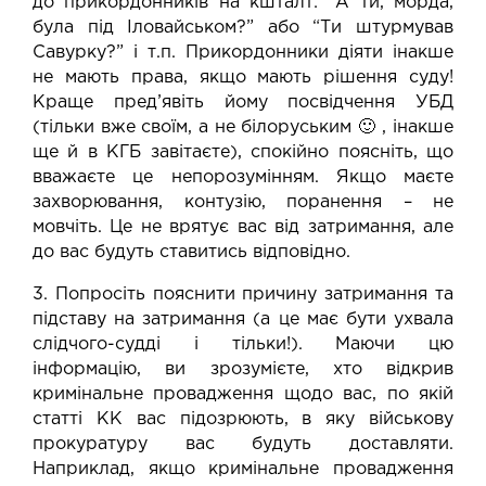
до прикордонників на кшталт: “А ти, морда,
була під Іловайськом?” або “Ти штурмував
Савурку?” і т.п. Прикордонники діяти інакше
не мають права, якщо мають рішення суду!
Краще пред’явіть йому посвідчення УБД
(тільки вже своїм, а не білоруським 🙂 , інакше
ще й в КГБ завітаєте), спокійно поясніть, що
вважаєте це непорозумінням. Якщо маєте
захворювання, контузію, поранення – не
мовчіть. Це не врятує вас від затримання, але
до вас будуть ставитись відповідно.
3. Попросіть пояснити причину затримання та
підставу на затримання (а це має бути ухвала
слідчого-судді і тільки!). Маючи цю
інформацію, ви зрозумієте, хто відкрив
кримінальне провадження щодо вас, по якій
статті КК вас підозрюють, в яку військову
прокуратуру вас будуть доставляти.
Наприклад, якщо кримінальне провадження