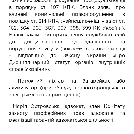
технічних засобів фіксування процесуальної дії
в порядку ст. 107 КПК. Бланк заяви про
вчинені кримінальні правопорушення в
порядку ст. 214 КПК (найпоширеніші – за ст.ст.
162, 364, 365, 367, 397, 398, 399 КК України).
Бланк заяви про притягнення службових осіб
до дисциплінарної відповідальності за
порушення Статуту (зокрема, стосовно міліції
– відповідно до Закону України «Про
Дисциплінарний статут органів внутрішніх
справ України»).
– Потужний ліхтар на батарейках або
акумуляторі (при обшуку правоохоронці часто
знеструмлюють приміщення).
Марія Островська, адвокат, член Комітету
захисту професійних прав адвокатів та
реалізації гарантій адвокатської діяльності