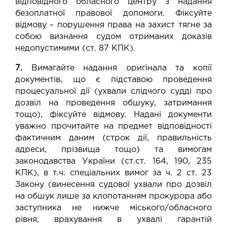
відповідного обласного центру з надання
безоплатної правової допомоги. Фіксуйте
відмову – порушення права на захист тягне за
собою визнання судом отриманих доказів
недопустимими (ст. 87 КПК).
7.
Вимагайте надання оригінала та копії
документів, що є підставою проведення
процесуальної дії (ухвали слідчого судді про
дозвіл на проведення обшуку, затримання
тощо), фіксуйте відмову. Надані документи
уважно прочитайте на предмет відповідності
фактичним даним (строк дії, правильність
адреси, прізвища тощо) та вимогам
законодавства України (ст.ст. 164, 190, 235
КПК), в т.ч. спеціальних вимог за ч. 2 ст. 23
Закону (винесення судової ухвали про дозвіл
на обшук лише за клопотанням прокурора або
заступника не нижче міського/обласного
рівня, врахування в ухвалі гарантій