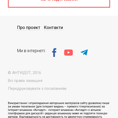
Про проект
Контакти
Ми в інтернеті:
© АНТИДОТ, 2016
Всі права захищені.
Передруковувати з посиланням.
Використання і оприлюднення авторських матеріалів сайту дозволено лише
за умови посилання (для Інтернет-видань – прямого гіперпосилання) на
Інтернет-альманах «Антидот». «Інтернет-альманах «Антидот» є вільною
платформою для дискусій і редакція альманаху може не поділяти позицію
авторів. Відповідальність за достовірність та ідеологічну спрямованість