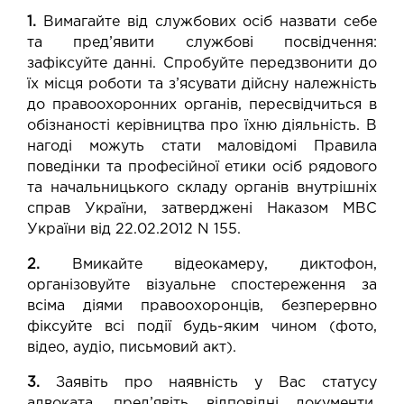
1.
Вимагайте від службових осіб назвати себе
та пред’явити службові посвідчення:
зафіксуйте данні. Спробуйте передзвонити до
їх місця роботи та з’ясувати дійсну належність
до правоохоронних органів, пересвідчиться в
обізнаності керівництва про їхню діяльність. В
нагоді можуть стати маловідомі Правила
поведінки та професійної етики осіб рядового
та начальницького складу органів внутрішніх
справ України, затверджені Наказом МВС
України від 22.02.2012 N 155.
2.
Вмикайте відеокамеру, диктофон,
організовуйте візуальне спостереження за
всіма діями правоохоронців, безперервно
фіксуйте всі події будь-яким чином (фото,
відео, аудіо, письмовий акт).
3.
Заявіть про наявність у Вас статусу
адвоката, пред’явіть відповідні документи.