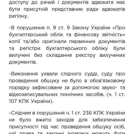
доступу до речей і документів адвоката має
бути присутній представник ради адвокатів
регіону.
-В порушення п. 9 ст. 9 Закону України «Про
бухгалтерський облік та фінансову звітність»
копії та/або оригінали первинних документів
та регістри бухгалтерського обліку були
вилучені без складання реєстру вилучених
документів.
-Виконання ухвали слідчого судді, суду про
проведення обшуку не було в обов’язковому
порядку зафіксоване за допомогою звуко- та
відеозаписувальних технічних засобів. (ч. 1 ст.
107 КПК України).
-Слідчим в порушення ч. 1 ст. 236 КПК України
не було вжито заходів для забезпечення
присутності під час проведення обшуку осіб,
чиї права та законні інтереси можуть бути