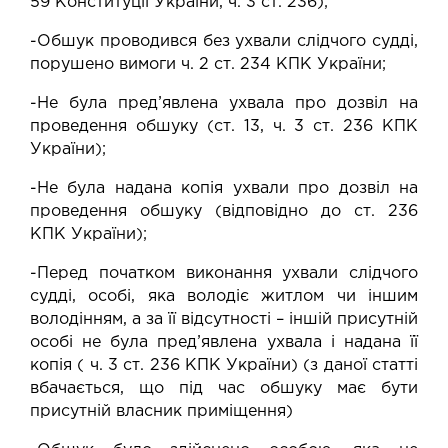
59 Конституції України, ч. 3 ст. 236);
-Обшук проводився без ухвали слідчого судді,
порушено вимоги ч. 2 ст. 234 КПК України;
-Не була пред’явлена ухвала про дозвіл на
проведення обшуку (ст. 13, ч. 3 ст. 236 КПК
України);
-Не була надана копія ухвали про дозвіл на
проведення обшуку (відповідно до ст. 236
КПК України);
-Перед початком виконання ухвали слідчого
судді, особі, яка володіє житлом чи іншим
володінням, а за її відсутності – іншій присутній
особі не була пред’явлена ухвала і надана її
копія ( ч. 3 ст. 236 КПК України) (з даної статті
вбачається, що під час обшуку має бути
присутній власник приміщення)