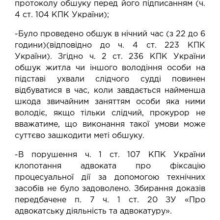
протоколу обшуку перед його підписанням (ч.
4 ст. 104 КПК України);
-Було проведено обшук в нічний час (з 22 до 6
години)(відповідно до ч. 4 ст. 223 КПК
України). Згідно ч. 2 ст. 236 КПК України
обшук житла чи іншого володіння особи на
підставі ухвали слідчого судді повинен
відбуватися в час, коли завдається найменша
шкода звичайним заняттям особи яка ними
володіє, якщо тільки слідчий, прокурор не
вважатиме, що виконання такої умови може
суттєво зашкодити меті обшуку.
-В порушення ч. 1 ст. 107 КПК України
клопотання адвоката про фіксацію
процесуальної дії за допомогою технічних
засобів не було задоволено. Збирання доказів
передбачене п. 7 ч. 1 ст. 20 ЗУ «Про
адвокатську діяльність та адвокатуру».