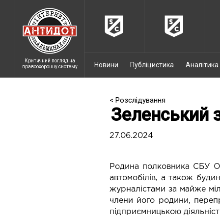
Критичний погляд на
Новини
Публіцистика
Аналітика
правоохоронну систему
< Розслідування
Зеленський з
27.06.2024
Родина полковника СБУ Ол
автомобілів, а також буди
журналістами за майже міл
члени його родини, переп
підприємницькою діяльністю