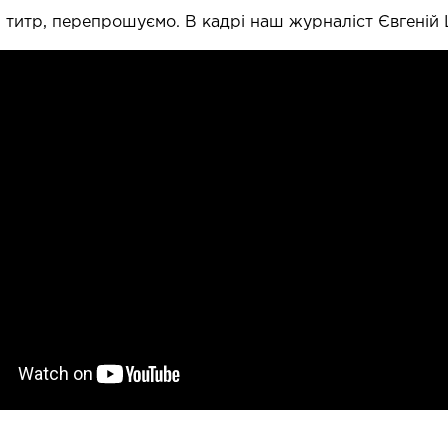
титр, перепрошуємо. В кадрі наш журналіст Євгеній