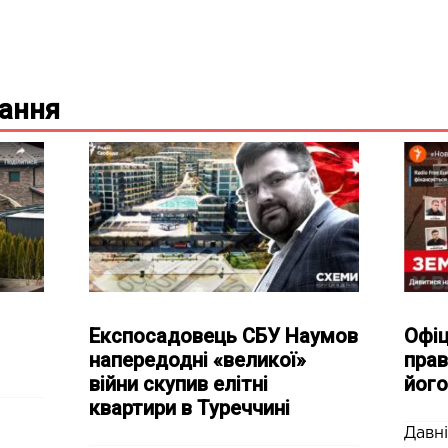
вання
Експосадовець СБУ Наумов
Офіц
напередодні «великої»
прав
війни скупив елітні
його
квартири в Туреччині
Давні