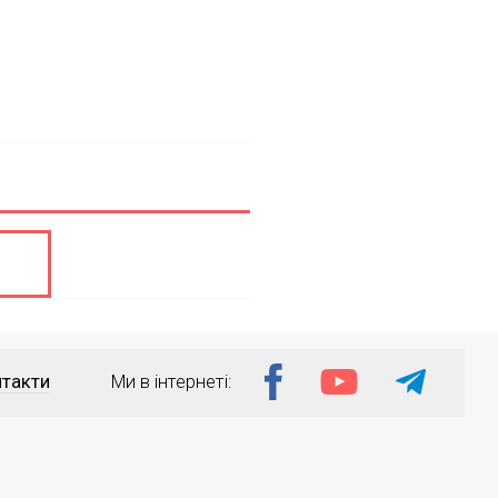
такти
Ми в інтернеті: