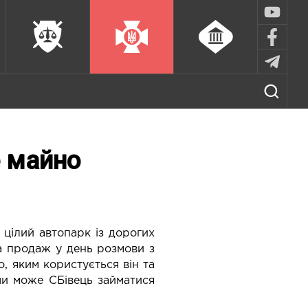
е майно
цілий автопарк із дорогих
на продаж у день розмови з
, яким користується він та
чи може СБівець займатися