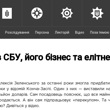
Розслідування
Персона
Лекторій
Відео
Поза темою
 СБУ, його бізнес та елітн
ексія Зеленського за останні роки змогла придбати 
нки у відомій Конча-Заспі. Один з них — виставили 
ьйон доларів. Сам посадовець пояснює, що все майно
родається. А він сам підпрацьовує «перекупом». Та 
? Дивіться у відео.