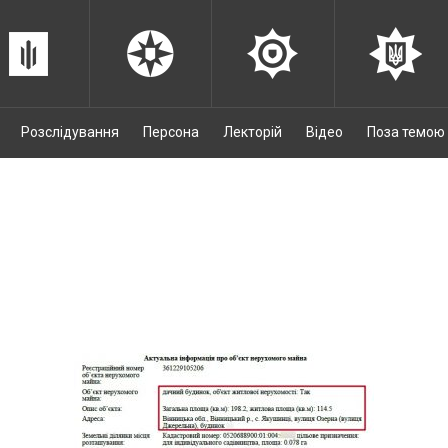
Розслідування
Персона
Лекторій
Відео
Поза темою