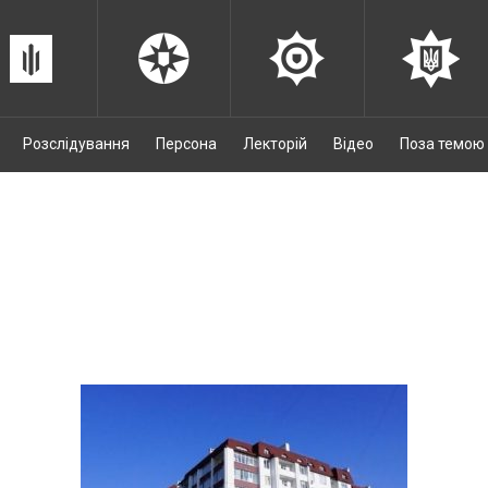
Розслідування
Персона
Лекторій
Відео
Поза темою