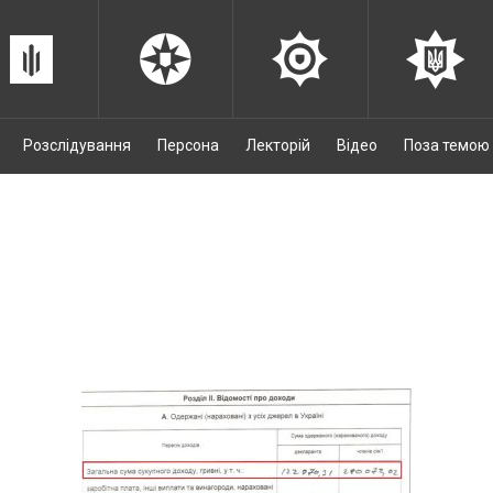
Розслідування
Персона
Лекторій
Відео
Поза темою