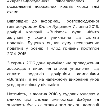
«Укргазвидобування» підозрювалися у
розкраданні державних коштів через такі
схеми.
Відповідно до інформації, розповсюдженої
генпрокурором Юрієм Луценком 7 липня 2016,
дочірні компанії «Burisma» були нібито
залучені у схеми уникнення від сплати
податків. Луценко оцінив суму несплачених
податків у розмірі 1 млрд гривень протягом
2014-2015.
З серпня 2016 дане кримінальне провадження
зосередили лише на епізоді уникнення від
сплати податків дочірніми компаніями
«Burisma», а не на належному виконанні умов
угод про спільну діяльність.
Натомість, із жовтня 2016 у судових ухвалах у
рамках цієї справи змінюється фабула та
зникають будь-які згадки про дочірні компанії