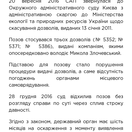
20 вересня 2016 САП звернулася до
Окружного адміністративного суду Києва з
адміністративною скаргою до Міністерства
екології та природних ресурсів України щодо
скасування дозволів, виданих 13 січня 2011.
Позов стосувався трьох дозволів (№ 5352; №
5371; № 5386), видані компаніям, якими
опосередковано володіє Микола Злочевський.
Підставою для позову стало порушення
процедури видачі дозволів, а саме відсутність
погоджень органами місцевого
самоврядування.
28 грудня 2016 суд
відхилив
позов без
розгляду справи по суті через сплив строку
давності.
Згідно з законом, державний орган має шість
місяців на оскарження з моменту виявлення