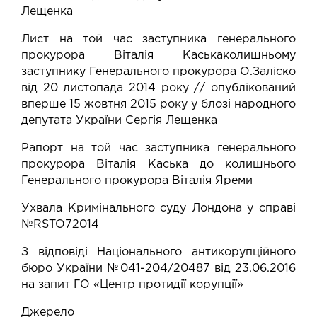
Лещенка
Лист на той час заступника генерального
прокурора Віталія Каська
колишньому
заступнику Генерального прокурора О.Заліско
від 20 листопада 2014 року // опублікований
вперше 15 жовтня 2015 року у блозі народного
депутата України Сергія Лещенка
Рапорт на той час заступника генерального
прокурора Віталія Каська
до колишнього
Генерального прокурора Віталія Яреми
Ухвала Кримінального суду Лондона
у справі
№RSTO72014
З відповіді Національного антикорупційного
бюро України №041-204/20487
від 23.06.2016
на запит ГО «Центр протидії корупції»
Джерело