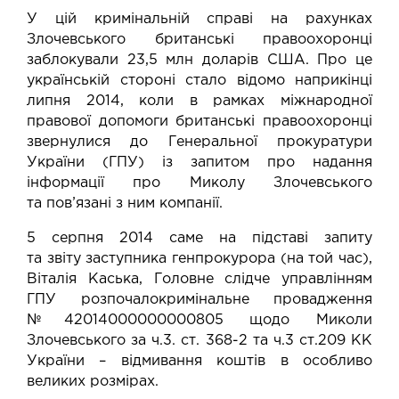
У цій кримінальній справі на рахунках
Злочевського британські правоохоронці
заблокували 23,5 млн доларів США. Про це
українській стороні стало відомо наприкінці
липня 2014, коли в рамках міжнародної
правової допомоги британські правоохоронці
звернулися до Генеральної прокуратури
України (ГПУ) із запитом про надання
інформації про Миколу Злочевського
та
пов’язані
з ним компанії.
5 серпня 2014 саме на підставі запиту
та
звіту
заступника генпрокурора (на той час),
Віталія Каська, Головне слідче управлінням
ГПУ
розпочало
кримінальне провадження
№42014000000000805 щодо Миколи
Злочевського за ч.3. ст. 368-2 та ч.3 ст.209 КК
України – відмивання коштів в особливо
великих розмірах.