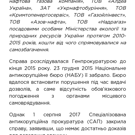
нафтова газова компанія», ТОВ «Алдеа
Україна», ЗАТ «Укрнафтобуріння», ТОВ
«Кримтопенергосервіс», ТОВ «Газойлінвест»,
ТОВ «Азов-нафта», ТОВ «Надрагаз»
посадовими особами Міністерства екології та
природних ресурсів України протягом 2010-
2015 років, кошти від чого спрямовувалися на
самозбагачення.
Справа розслідувалася Генпрокуратурою до
кінця 2015 року. 23 грудня 2015 Національне
антикорупційне бюро (НАБУ) її забрало. Бюро
вдалося встановити порушення під час видачі
дозволів, а саме відсутність обов’язкового
погодження з органами місцевого
самоврядування.
Однак 1 серпня 2017 Спеціалізована
антикорупційна прокуратура (САП)
закрила
справу
, заявивши, що немає достатньо доказів