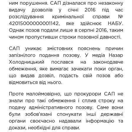
ним порушення. САП дізналася про незаконну
видачу дозволів у січні 2016 під час
розслідування кримінальної справи №
42015000000001142, яке здійснює НАБУ.
Однак позов подали лише в серпні 2016, таким
чином пропустивши строки позовної давності.
САП уникає змістовних пояснень причин
запізнілого подання позову. У медіа Назар
Холодницький послався на законодавче
обмеження, яке вимагає зачекати поки орган,
що видав дозвіл, подасть свій позов або
відмовиться від нього.
Проте малоймовірно, що прокурори САП не
знали про такі обмеження і сплив строку на
подачу адміністративного позову. Саме вони
були зобов’язані спонукати інші державні
органи своєчасно надавали інформацію та
докази, необхідні для справи.