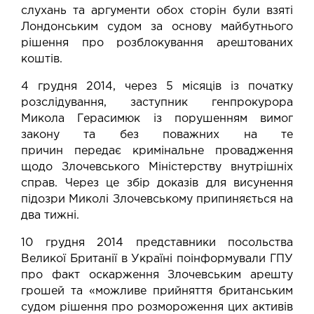
слухань та аргументи обох сторін були взяті
Лондонським судом за основу майбутнього
рішення про розблокування арештованих
коштів.
4 грудня 2014, через 5 місяців із початку
розслідування, заступник генпрокурора
Микола Герасимюк із порушенням вимог
закону та без поважних на те
причин
передає
кримінальне провадження
щодо Злочевського Міністерству внутрішніх
справ. Через це збір доказів для висунення
підозри Миколі Злочевському припиняється на
два тижні.
10 грудня 2014 представники посольства
Великої Британії в Україні
поінформували
ГПУ
про факт оскарження Злочевським арешту
грошей та «можливе прийняття британським
судом рішення про розмороження цих активів