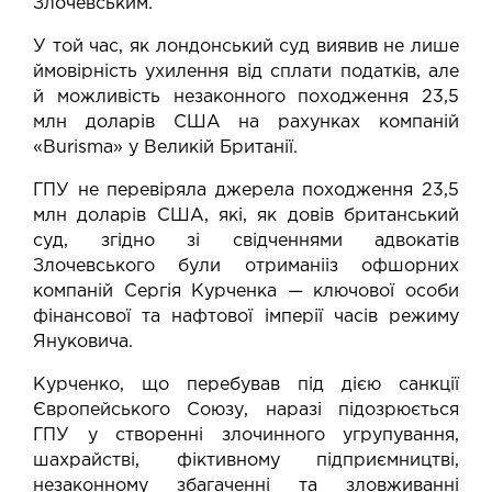
Злочевським.
У той час, як лондонський суд виявив не лише
ймовірність ухилення від сплати податків, але
й можливість незаконного походження 23,5
млн доларів США на рахунках компаній
«Burisma» у Великій Британії.
ГПУ не перевіряла
джерела
походження 23,5
млн доларів США, які, як довів британський
суд, згідно зі свідченнями адвокатів
Злочевського були
отримані
із офшорних
компаній Сергія Курченка — ключової особи
фінансової та нафтової імперії часів режиму
Януковича.
Курченко, що перебував під дією санкції
Європейського Союзу, наразі підозрюється
ГПУ у створенні злочинного угрупування,
шахрайстві, фіктивному підприємництві,
незаконному збагаченні та зловживанні