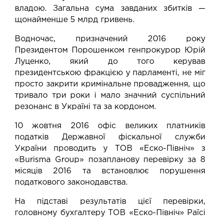
владою. Загальна сума завданих збитків —
щонайменше 5 млрд гривень.
Водночас, призначений 2016 року
Президентом Порошенком генпрокурор Юрій
Луценко, який до того керував
президентською фракцією у парламенті, не міг
просто закрити кримінальне провадження, що
тривало три роки і мало
значний суспільний
резонанс
в Україні та за кордоном.
10 жовтня 2016 офіс великих платників
податків Державної фіскальної служби
України проводить у ТОВ «Еско-Північ» з
«Burisma Group» позапланову перевірку за 8
місяців 2016 та встановлює порушення
податкового законодавства.
На підставі результатів цієї перевірки,
головному бухгалтеру ТОВ «Еско-Північ» Раїсі