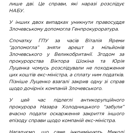
лише дві. Це справи, які наразі розслідує
НАБУ.
У інших двох випадках уникнути правосуддя
Злочевському допомогла Генпрокуроратура.
Спочатку ГПУ за часів Віталія Яреми
“допомогла” зняти арешт з мільйонів
Злочевського у Великобританії. Згодом за
прокурорства Віктора Шокіна та Юрія
Луценка чомусь розслідували не походження
цих коштів екс-міністра, а сплату ним податків.
Пізніше Луценко взагалі закрив одну зі справ
щодо дочірніх компаній Злочевського.
У цей час підлеглі антикорупційного
прокурора Назара Холодницького “забули”
вчасно подати оскарження закриття іншого
епізоду справи щодо компаній екс-міністра.
Нагадуємо, що саме інкримінують Миколі