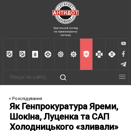
Критичний погляд
на правоохоронну
систему
< Розслідування
Як Генпрокуратура Яреми,
Шокіна, Луценка та САП
Холодницького «зливали»