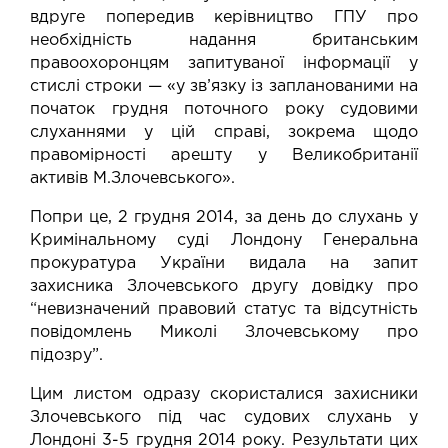
вдруге
попередив
керівництво ГПУ про
необхідність надання британським
правоохоронцям запитуваної інформації у
стислі строки — «у зв’язку із запланованими на
початок грудня поточного року судовими
слуханнями у цій справі, зокрема щодо
правомірності арешту у Великобританії
активів М.Злочевського».
Попри це, 2 грудня 2014, за день до слухань у
Кримінальному суді Лондону Генеральна
прокуратура України
видала
на запит
захисника Злочевського другу довідку про
“невизначений правовий статус та відсутність
повідомлень Миколі Злочевському про
підозру”.
Цим листом одразу скористалися захисники
Злочевського під час судових слухань
у
Лондоні 3-5 грудня 2014 року
. Результати цих