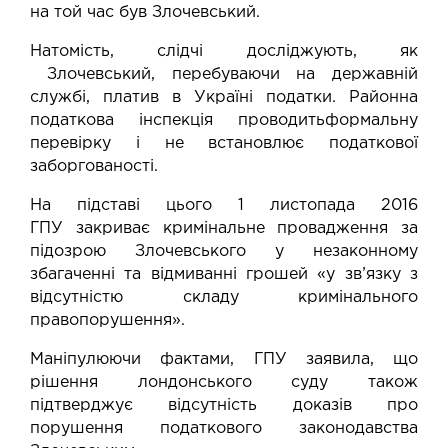
на той час був Злочевський.
Натомість, слідчі
досліджують
, як
Злочевський, перебуваючи на державній
службі, платив в Україні податки. Районна
податкова інспекція
проводить
формальну
перевірку і не встановлює податкової
заборгованості.
На підставі цього 1 листопада 2016
ГПУ
закриває
кримінальне провадження за
підозрою Злочевського у незаконному
збагаченні та відмиванні грошей «у зв’язку з
відсутністю складу кримінального
правопорушення».
Маніпулюючи фактами, ГПУ
заявила
, що
рішення лондонського суду також
підтверджує відсутність доказів про
порушення податкового законодавства