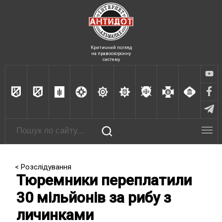
Критичний погляд
на правоохоронну
систему
< Розслідування
Тюремники переплатили
30 мільйонів за рибу з
личинками