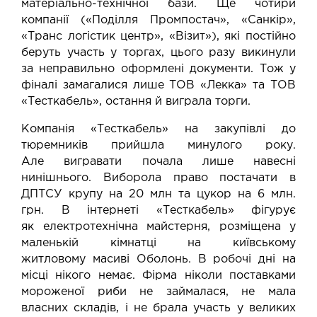
матеріально-технічної бази. Ще чотири
компанії («Поділля Промпостач», «Санкір»,
«Транс логістик центр», «Візит»), які постійно
беруть участь у торгах, цього разу викинули
за неправильно оформлені документи. Тож у
фіналі замагалися лише ТОВ «Лекка» та ТОВ
«Тесткабель», остання й виграла торги.
Компанія «Тесткабель» на закупівлі до
тюремників прийшла минулого року.
Але вигравати почала лише навесні
нинішнього. Виборола право постачати в
ДПТСУ крупу на 20 млн та цукор на 6 млн.
грн. В інтернеті «Тесткабель» фігурує
як
електротехнічна майстерня
, розміщена у
маленькій кімнатці на київському
житловому масиві Оболонь. В робочі дні на
місці нікого немає. Фірма ніколи поставками
мороженої риби не займалася, не мала
власних складів, і не брала участь у великих