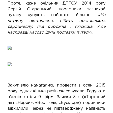
Проте, каже очільник ДПТСУ 2014 року
Сергій Старенький, тюремники зазвичай
путасу купують набагато більше:
«На
вітрину
виставлено, нібито поставляють
сардинеллу, яка дорожча і якісніша. Але
насправді масово ідуть поставки путасу».
Закупівлю намагались провести з осені 2015
року, однак кілька разів скасовували. Годувати
в’язнів хотіли 9 фірм. Заявки 3-х («Торговий
дім «Нерей», «Вест юа», «Бусідор») тюремники
відхилили через не підтверджену наявність