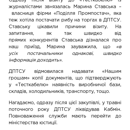
Одразу після візиту до «Тесткабелю» із
журналістами зв»язалась Марина Ставська –
власниця фірми «Поділля Промпостач», яка
теж хотіла постачати рибу на торгах в ДПТСУ.
Ставську цікавили причини візиту. На
запитання, як так швидко від
прямих конкурентів Ставська дізналася про
наш приїзд, Марина зауважила, що
«в
усіх
постачальники однакові, швидко
інформація доходить».
ДПТСУ відмовилася надавати «Нашим
грошам» копії документів, що підтверджують
у «Тесткабелю» наявність виробничої бази,
складів, холодильників, транспорту, тощо.
Нагадаємо, одразу після цієї закупівлі, у травні
поточного року ДПТСУ ліквідував Кабмін.
Повноваження служби мають перейти до
міністерства юстиції.