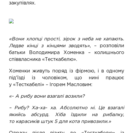
закупівлях.
«Вони хлопці прості, зірок з неба не хапають.
Ледве кінці з кінцями зводять»
, – розповіли
батьки Володимира Хоменка – колишнього
співвласника «Тесткабелю».
Хоменки живуть поряд із фірмою, і в одному
під’їзді із чоловіком, що нині працює
у «Тесткабелі» – Ігорем Масловим:
«- А рибу вони взагалі возили?
– Рибу? Ха-ха- ха. Абсолютно ні. Це взагалі
якийсь абсурд. Хіба їздили на рибалку,
то карасиків штук 5 для кота привозили.»