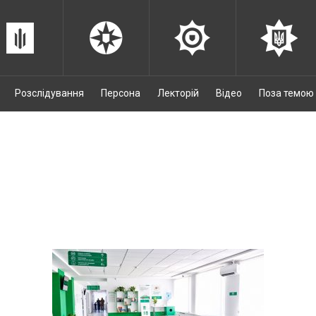
Розслідування
Персона
Лекторій
Відео
Поза темою