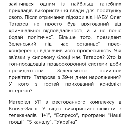
закінчився одним із найбільш ганебних
прикладів використання влади для порятунку
свого. Після отримання підозри від НАБУ Олег
Татаров не просто був врятований від
кримінальної відповідальності, а й не поніс
бодай політичної. Більше того, президент
Зеленський під час останньої прес-
конференції відзначив його професійність. Які
зв’язки у силовому блоці має Татаров? Хто із
топ-посадовців правоохоронної системи доби
президентства Зеленського прийшов
привітати Татарова з 39-м днем народження?
У кого з гостей прихований конфлікт
інтересів?
Матеріал УП з ресторанного комплексу в
Конча-Заспі. У відео використані сюжети з
телеканалів “1+1”, “Еспресо”, програми “Наші
гроші”, “5 каналу”, “Україна”