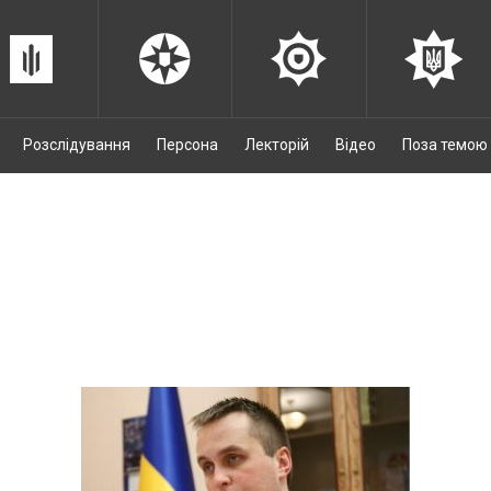
Розслідування
Персона
Лекторій
Відео
Поза темою