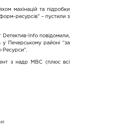
яхом махінацій та підробки
форм-ресурсів” – пустили з
 Dетектив-Info повідомили,
 у Печерському районі “за
м-Ресурси”.
мент з надр МВС (плюс всі