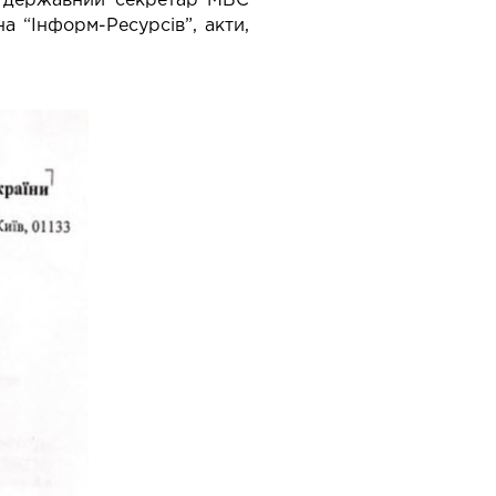
 – державний секретар МВС
а “Інформ-Ресурсів”, акти,