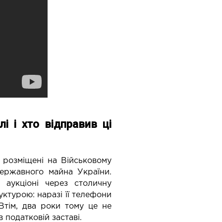
 і хто відправив ці
 розміщені на Військовому
державного майна України.
 аукціоні через столичну
ктурою: наразі її телефони
Втім, два роки тому це не
 податковій заставі.