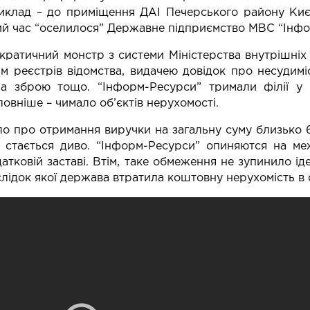
иклад – до приміщення ДАІ Печерського району Києва
ий час “оселилося” Державне підприємство МВС “Інфо
кратичний монстр з системи Міністерства внутрішніх
ям реєстрів відомства, видачею довідок про несудиміс
на зброю тощо. “Інформ-Ресурси” тримали філії у 
овніше – чимало об’єктів нерухомості.
о про отримання виручки на загальну суму близько 60
в стається диво. “Інформ-Ресурси” опиняются на меж
датковій заставі. Втім, таке обмеження не зупинило іде
лідок якої держава втратила коштовну нерухомість в с