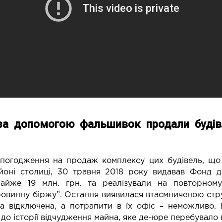
за допомогою фальшивок продали будівлі
o погодження на продаж комплексу цих будівель, що
йоні столиці, 30 травня 2018 року видавав Фонд 
айже 19 млн. грн. та реалізували на повторному
овинну біржу”. Остання виявилася втаємниченою стру
а відключена, а потрапити в їх офіс – неможливо. 
до історії відчудження майна, яке де-юре перебувало в