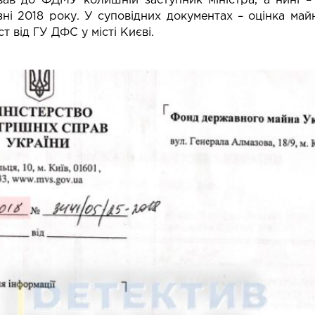
вав до ФДМУ колишній заступник міністра, а нині
ні 2018 року. У суповідних документах – оцінка майн
т від ГУ ДФС у місті Києві.