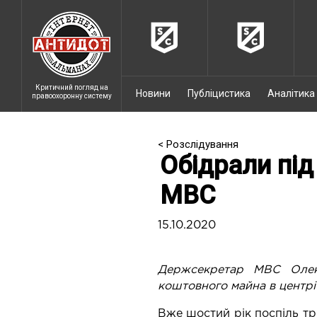
Критичний погляд на
Новини
Публіцистика
Аналітика
правоохоронну систему
< Розслідування
Обідрали під
МВС
15.10.2020
Держсекретар МВС Олек
коштовного майна в центрі 
Вже шостий рік поспіль тр