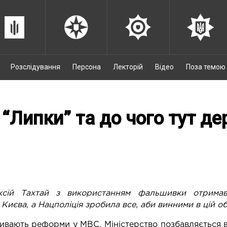
Розслідування
Персона
Лекторій
Відео
Поза темою
 “Липки” та до чого тут д
сій Тахтай з використанням фальшивки отрима
Києва, а Нацполіція зробила все, аби винними в цій о
ивають реформи у МВС. Міністерство позбавляється в