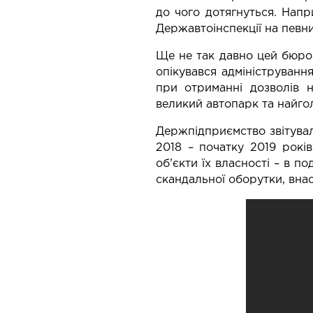
до чого дотягнуться. Напр
Державтоінспекції на певн
Ще не так давно цей бюро
опікувався адмініструванн
при отриманні дозволів 
великий автопарк та найгол
Держпідприємство звітувал
2018 – початку 2019 рокі
об’єкти їх власності – в по
скандальної оборутки, внас