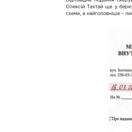
Відповідне подання скеру
Олексій Тахтай ще у берез
схеми, а найголовніше – лис