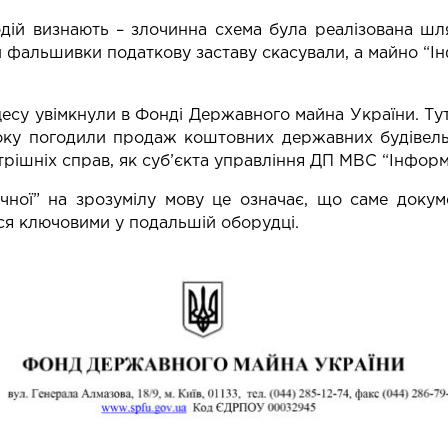
одій визнають – злочинна схема була реалізована шл
 фальшивки податкову заставу скасували, а майно “Ін
цесу увімкнули в Фонді Державного майна України. Тут
оку погодили продаж коштовних державних будівель
трішніх справ, як суб’єкта управління ДП МВС “Інфор
чної” на зрозумілу мову це означає, що саме доку
ся ключовими у подальшій оборудці.