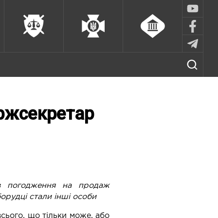
ержсекретар
в погодження на продаж
борудці стали інші особи
сього, що тільки може, або