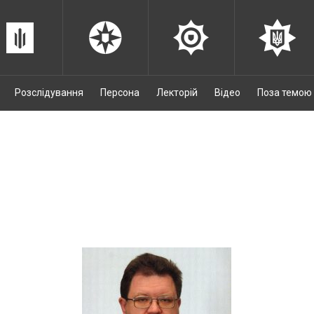
Розслідування
Персона
Лекторій
Відео
Поза темою