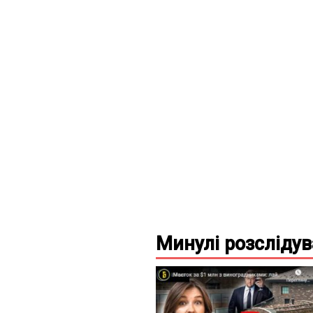
Минулі
розсліду