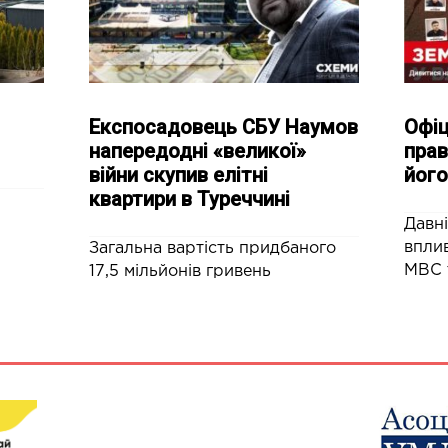
Експосадовець СБУ Наумов
Офіц
напередодні «великої»
прав
війни скупив елітні
його
квартири в Туреччині
Давні
вплив
Загальна вартість придбаного
МВС 
17,5 мільйонів гривень