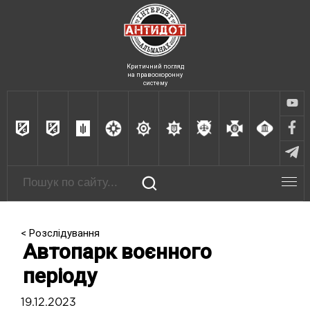
Критичний погляд
на правоохоронну
систему
< Розслідування
Автопарк воєнного
періоду
19.12.2023