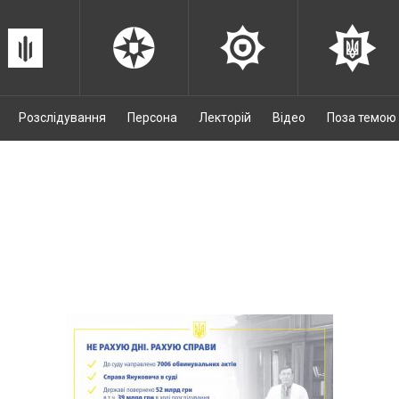
Розслідування
Персона
Лекторій
Відео
Поза темою