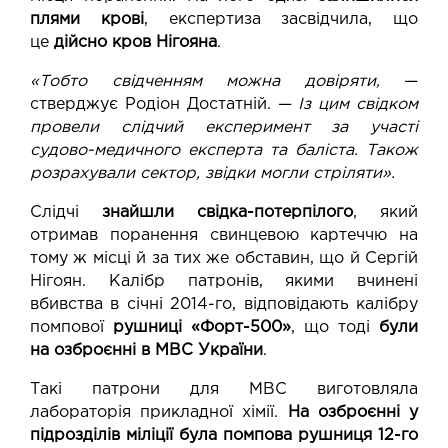
плями крові
, експертиза засвідчила, що
це
дійсно кров Нігояна
.
«Тобто свідченням можна довіряти,
—
стверджує Родіон Достатній. —
Із цим свідком
провели слідчий експеримент за участі
судово-медичного експерта та баліста. Також
розрахували сектор, звідки могли стріляти».
Слідчі
знайшли свідка-потерпілого
, який
отримав поранення свинцевою картеччю на
тому ж місці й за тих же обставин, що й Сергій
Нігоян. Калібр патронів, якими вчинені
вбивства в січні 2014-го, відповідають калібру
помпової
рушниці «Форт-500»
, що тоді
були
на озброєнні в МВС України
.
Такі патрони для МВС виготовляла
лабораторія прикладної хімії.
На озброєнні у
підрозділів міліції була помпова рушниця 12-го