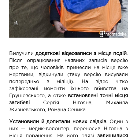
Вилучили
додаткові відеозаписи з місця подій
.
Після опрацювання наявних записів версію
про те, що чоловіків принесли на місце вже
мертвими, відкинули (таку версію висували
попередньо в міліції). На відео чітко
зафіксовані моменти їхнього вбивства на
Грушевського, а отже
встановлені точні місця
загибелі
Сергія Нігояна, Михайла
Жизневського, Романа Сеника.
Установили й допитали нових свідків
. Один з
них — медик-волонтер, переносив Нігояна з
місця поранення. На його одязі
залишилися