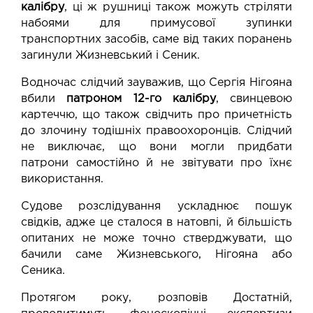
калібру
, ці ж рушниці також можуть стріляти
набоями для примусової зупинки
транспортних засобів, саме від таких поранень
загинули Жизневський і Сеник.
Водночас слідчий зауважив, що Сергія Нігояна
вбили
патроном 12-го калібру
, свинцевою
картеччю, що також свідчить про причетність
до злочину тодішніх правоохоронців. Слідчий
не виключає, що вони могли придбати
патрони самостійно й не звітувати про їхнє
використання.
Судове розслідування ускладнює пошук
свідків, адже це сталося в натовпі, й більшість
опитаних не може точно стверджувати, що
бачили саме Жизневського, Нігояна або
Сеника.
Протягом року, розповів Достатній,