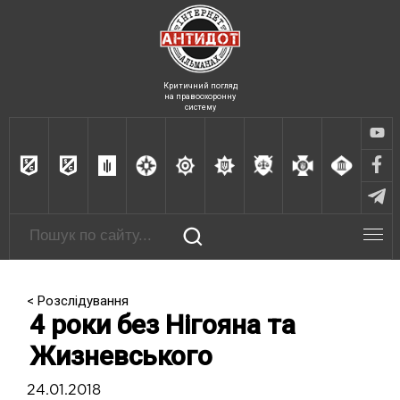
Критичний погляд
на правоохоронну
систему
< Розслідування
4 роки без Нігояна та
Жизневського
24.01.2018