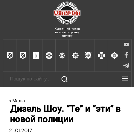
Критичний погляд
на правоохоронну
систему
< Медіа
Дизель Шоу. “Те” и “эти” в
новой полиции
21.01.2017