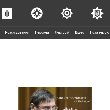
Розслідування
Персона
Лекторій
Відео
Поза темою