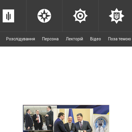
Розслідування
Персона
Лекторій
Відео
Поза темою