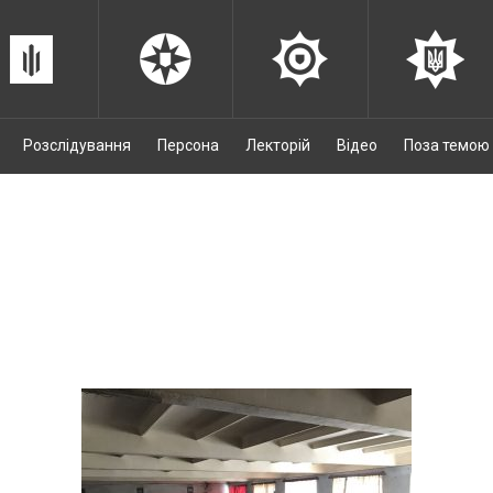
Розслідування
Персона
Лекторій
Відео
Поза темою