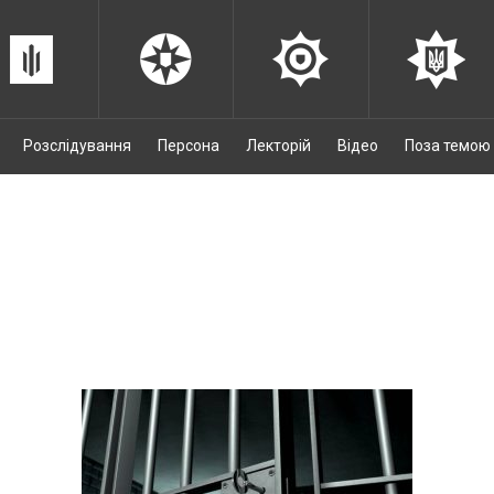
Розслідування
Персона
Лекторій
Відео
Поза темою