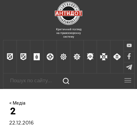
Критичний погляд
на правоохоронну
систему
< Медіа
2
22.12.2016