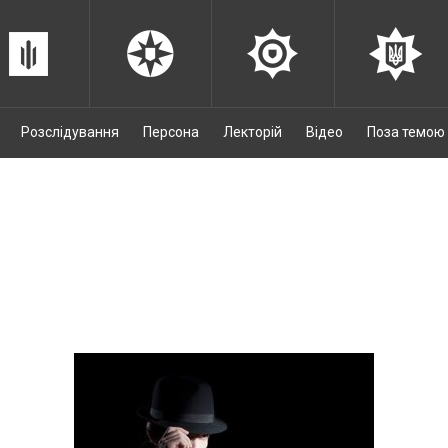
Розслідування
Персона
Лекторій
Відео
Поза темою