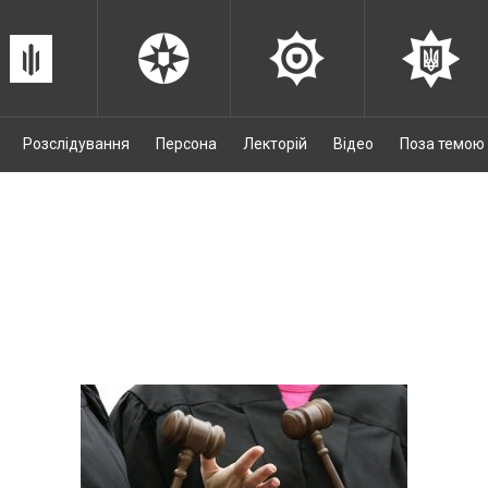
Розслідування
Персона
Лекторій
Відео
Поза темою